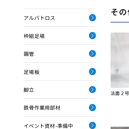
その
アルバトロス
枠組⾜場
鋼管
⾜場板
脚立
法面２
鉄⾻作業⽤部材
イベント資材-準備中