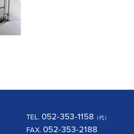
052-353-1158
TEL.
（代）
052-353-2188
FAX.