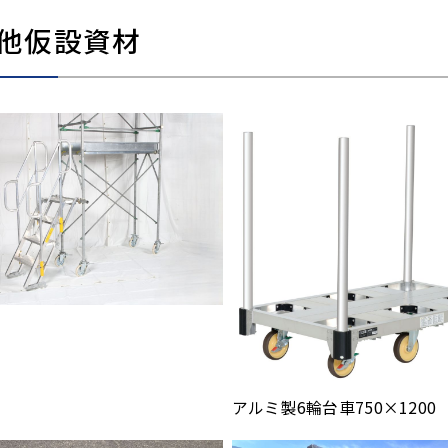
他仮設資材
号
アルミ製6輪台車750×1200