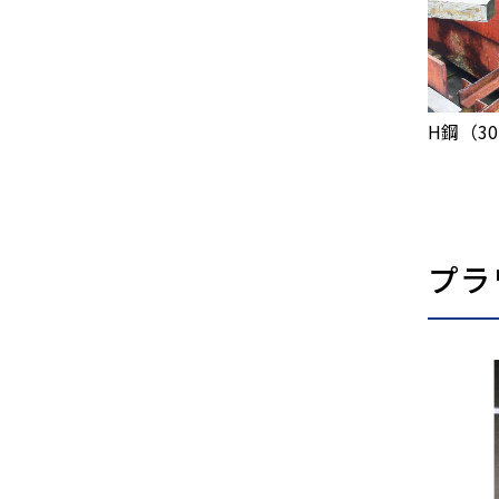
H鋼（30
プラ