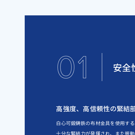
01
安全
高強度、高信頼性の緊結
白心可鍛鋳鉄の布材金具を使用する
十分な緊結力が発揮され、また振動