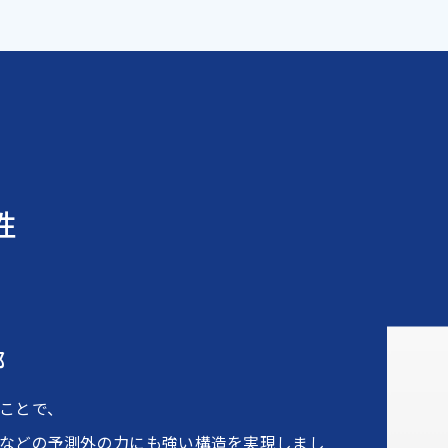
性
部
ことで、
などの予測外の力にも強い構造を実現しまし