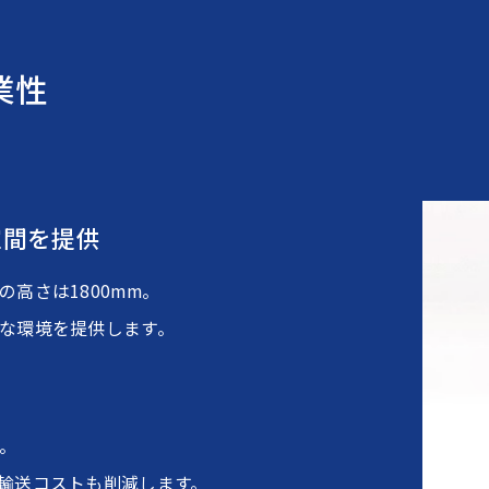
業性
空間を提供
高さは1800mm。
な環境を提供します。
。
輸送コストも削減します。