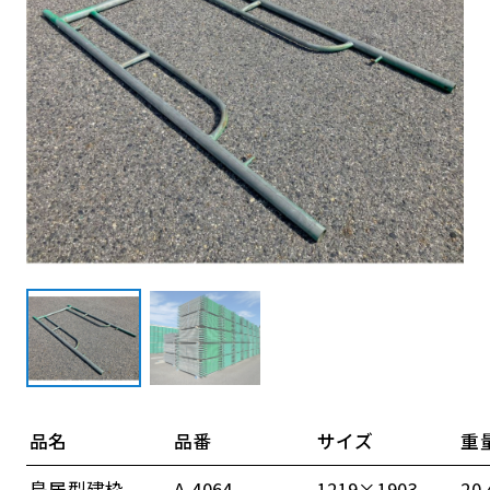
品名
品番
サイズ
重
鳥居型建枠
A-4064
1219×1903
20.