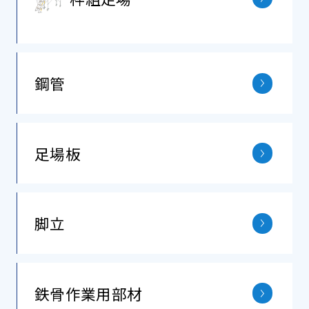
鋼管
⾜場板
脚立
鉄⾻作業⽤部材