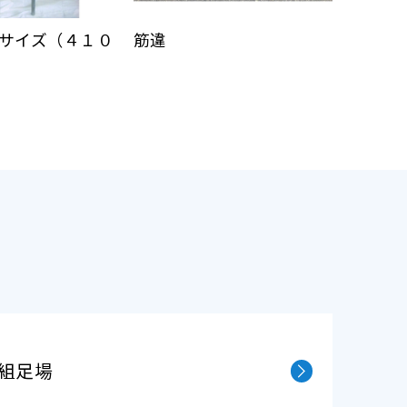
サイズ（４１０
筋違
踏板
組⾜場