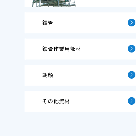
鋼管
鉄⾻作業⽤部材
朝顔
その他資材