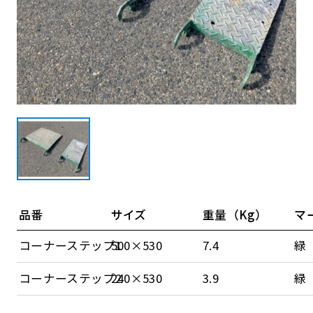
品番
サイズ
重量（Kg）
マ
コーナーステップ1
500×530
7.4
緑
コーナーステップ2
240×530
3.9
緑