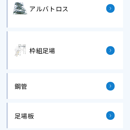
アルバトロス
枠組⾜場
鋼管
⾜場板