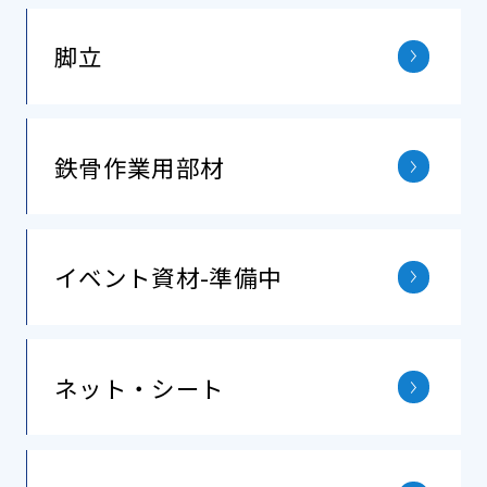
脚立
鉄⾻作業⽤部材
イベント資材-準備中
ネット・シート