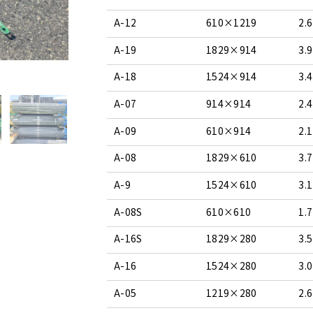
A-12
610×1219
2.6
A-19
1829×914
3.9
A-18
1524×914
3.4
A-07
914×914
2.4
A-09
610×914
2.1
A-08
1829×610
3.7
A-9
1524×610
3.1
A-08S
610×610
1.7
A-16S
1829×280
3.5
A-16
1524×280
3.0
A-05
1219×280
2.6