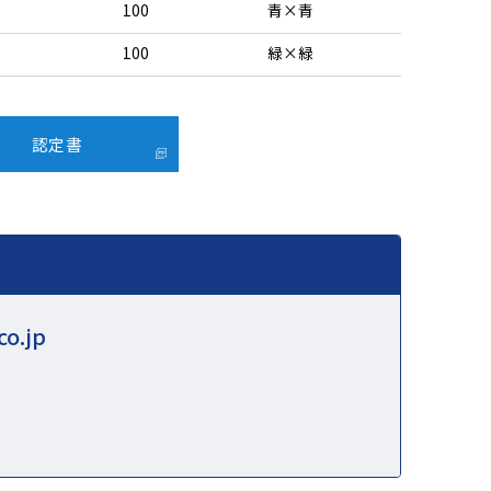
100
青×青
100
緑×緑
認定書
co.jp