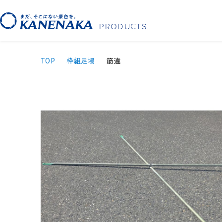
PRODUCTS
TOP
枠組⾜場
筋違