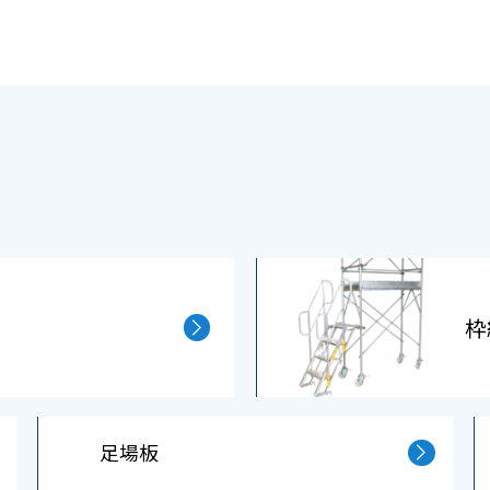
枠
⾜場板