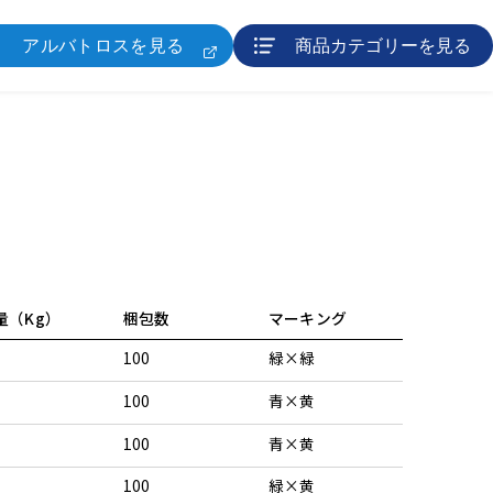
アルバトロスを見る
商品カテゴリーを見る
量（Kg）
梱包数
マーキング
100
緑×緑
100
青×黄
100
青×黄
100
緑×黄