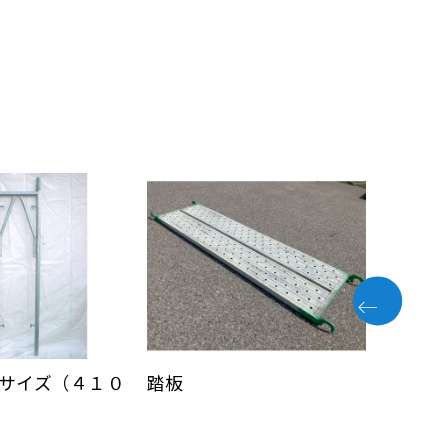
サイズ（４１０
踏板
アルミ