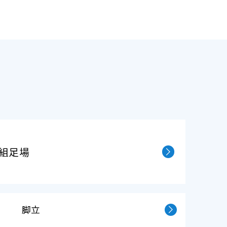
組⾜場
脚立