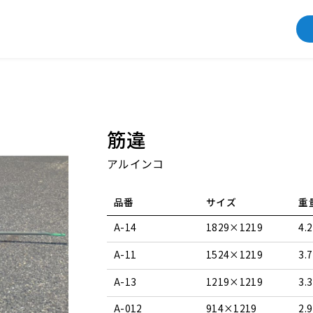
筋違
アルインコ
品番
サイズ
重
A-14
1829×1219
4.2
A-11
1524×1219
3.7
A-13
1219×1219
3.3
A-012
914×1219
2.9